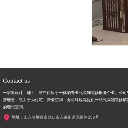
Contact us
一家集设计、施工、材料供应于一体的专业化装饰装修服务企业。公司秉
营理念，致力于为住宅、商业空间、办公环境等提供一站式高端装修解
的理想空间。
地址：山东省烟台市龙口市东莱街道龙泉路259号