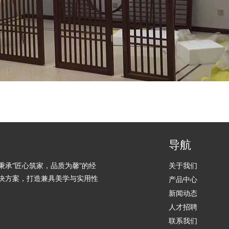
导航
承“匠心筑家，品质为馨”的经
关于我们
决方案，打造兼具美学与实用性
产品中心
新闻动态
人才招聘
联系我们