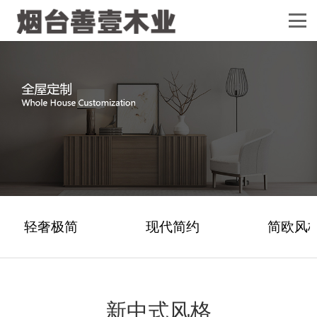
轻奢极简
现代简约
简欧风
新中式风格