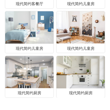
现代简约客餐厅
现代简约儿童房
现代简约儿童房
现代简约儿童房
现代简约厨房
现代简约厨房