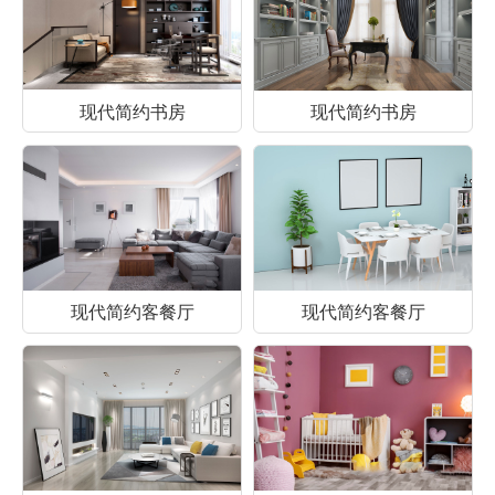
现代简约书房
现代简约书房
现代简约客餐厅
现代简约客餐厅